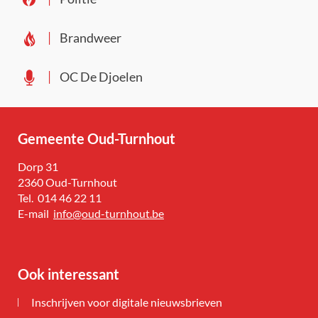
Brandweer
OC De Djoelen
Gemeente Oud-Turnhout
Adres
Dorp 31
,
2360
Oud-Turnhout
Tel.
014 46 22 11
E-
info
@
oud-turnhout.be
mail
Ook interessant
Inschrijven voor digitale nieuwsbrieven