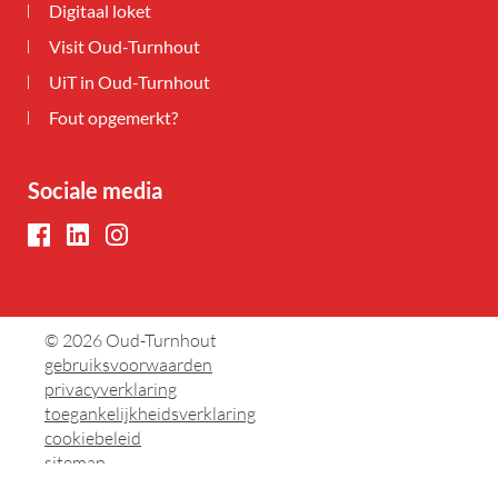
Digitaal loket
Visit Oud-Turnhout
UiT in Oud-Turnhout
Fout opgemerkt?
Sociale media
Facebook
LinkedIn
Instagram
© 2026
Oud-Turnhout
gebruiksvoorwaarden
privacyverklaring
toegankelijkheidsverklaring
cookiebeleid
sitemap
lcp.nv