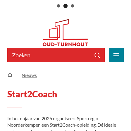
Naar
Gemeente
inhoud
Oud-
Turnhout
Wat
zoek
MEN
je?
Zoeken
Start2Coach
Nieuws
Startpagina
Start2Coach
In het najaar van 2026 organiseert Sportregio
Noorderkempen een Start2Coach-opleiding. Dé ideale