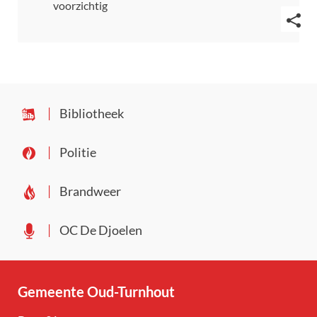
voorzichtig
Deel
deze
pagin
Bibliotheek
Politie
Brandweer
OC De Djoelen
Gemeente Oud-Turnhout