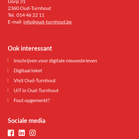
Adres
Dorp 31
,
2360
Oud-Turnhout
Tel.
014 46 22 11
E-
info
@
oud-turnhout.be
mail
Ook interessant
Inschrijven voor digitale nieuwsbrieven
Digitaal loket
Visit Oud-Turnhout
UiT in Oud-Turnhout
Fout opgemerkt?
Sociale media