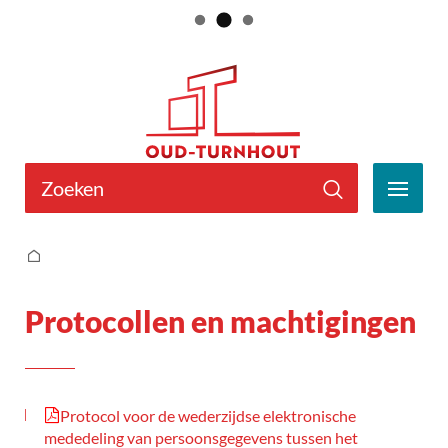
Naar
Gemeente
inhoud
Oud-
Turnhout
Wat
zoek
MEN
je?
Zoeken
Protocollen en machtigingen
Startpagina
Protocollen en machtigingen
Protocol voor de wederzijdse elektronische
mededeling van persoonsgegevens tussen het