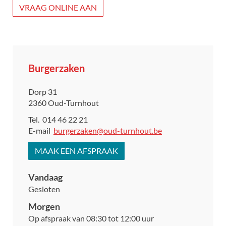
VRAAG ONLINE AAN
Contact
Burgerzaken
Adres
Dorp 31
,
2360
Oud-Turnhout
Tel.
014 46 22 21
E-
burgerzaken
@
oud-turnhout.be
mail
MAAK EEN AFSPRAAK
Vandaag
Gesloten
Morgen
Op afspraak van
08:30
tot
12:00
uur