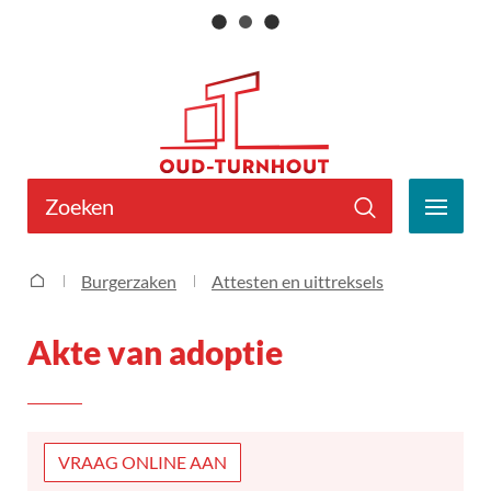
Naar
Gemeente
inhoud
Oud-
Turnhout
Wat
zoek
MEN
je?
Zoeken
Akte van adoptie
Burgerzaken
Attesten en uittreksels
Startpagina
Akte van adoptie
VRAAG ONLINE AAN