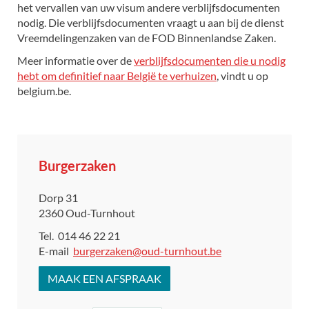
het vervallen van uw visum andere verblijfsdocumenten
nodig. Die verblijfsdocumenten vraagt u aan bij de dienst
Vreemdelingenzaken van de FOD Binnenlandse Zaken.
Meer informatie over de
verblijfsdocumenten die u nodig
hebt om definitief naar België te verhuizen
, vindt u op
belgium.be.
Contact
Burgerzaken
Adres
Dorp 31
,
2360
Oud-Turnhout
Tel.
014 46 22 21
E-
burgerzaken
@
oud-turnhout.be
mail
MAAK EEN AFSPRAAK