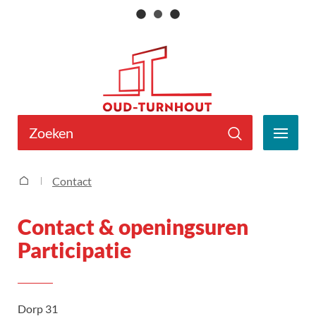
Naar
Gemeente
inhoud
Oud-
Turnhout
Wat
zoek
MEN
je?
Zoeken
Participatie
Contact
Startpagina
Contact & openingsuren
Participatie
Contact
Adres
Dorp 31