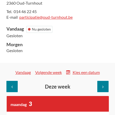
,
2360
Oud-Turnhout
Tel.
014 46 22 45
E-
participatie
@
oud-turnhout.be
mail
Vandaag
Nu gesloten
Gesloten
Morgen
Gesloten
Openingsuren
Vandaag
Volgende week
Kies een datum
Deze week
Bekijk
Bekijk
3
maandag
openingsuren
openings
augustus