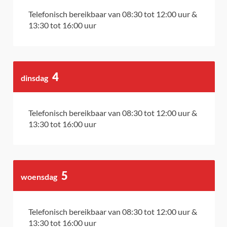
2026
van
van
Telefonisch bereikbaar van
08:30
tot
12:00
uur
&
13:30
tot
16:00
uur
de
de
week
week
4
hiervoor
dinsdag
hierna
augustus
2026
Telefonisch bereikbaar van
08:30
tot
12:00
uur
&
13:30
tot
16:00
uur
5
woensdag
augustus
2026
Telefonisch bereikbaar van
08:30
tot
12:00
uur
&
13:30
tot
16:00
uur