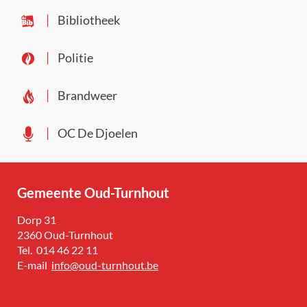
Bibliotheek
Politie
Brandweer
OC De Djoelen
Gemeente Oud-Turnhout
Adres
Dorp 31
,
2360
Oud-Turnhout
Tel.
014 46 22 11
E-
info
@
oud-turnhout.be
mail