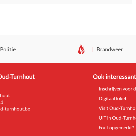
Politie
Brandweer
ud-Turnhout
Ook interessan
Inschrijven voor 
hout
Digitaal loket
11
Visit Oud-Turnho
d-turnhout.be
UiT in Oud-Turnh
Fout opgemerkt?