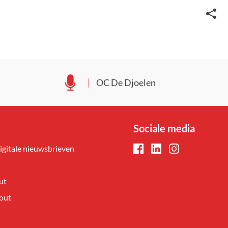
Deel
deze
pagin
OC De Djoelen
t
Sociale media
digitale nieuwsbrieven
Facebook
LinkedIn
Instagram
ut
out