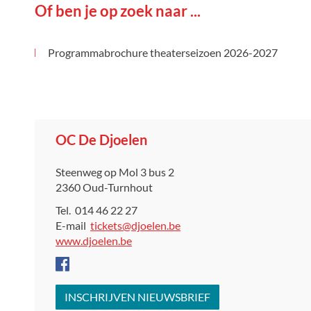
Of ben je op zoek naar ...
Programmabrochure theaterseizoen 2026-2027
Contact
OC De Djoelen
Adres
Steenweg op Mol 3 bus 2
,
2360
Oud-Turnhout
Tel.
014 46 22 27
E-
tickets
@
djoelen.be
mail
Website
www.djoelen.be
Facebook
OC
INSCHRIJVEN NIEUWSBRIEF
De