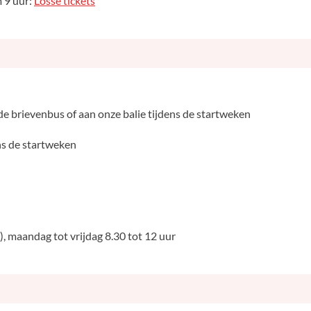
m 9 uur:
Losse tickets
de brievenbus of aan onze balie tijdens de startweken
ns de startweken
, maandag tot vrijdag 8.30 tot 12 uur