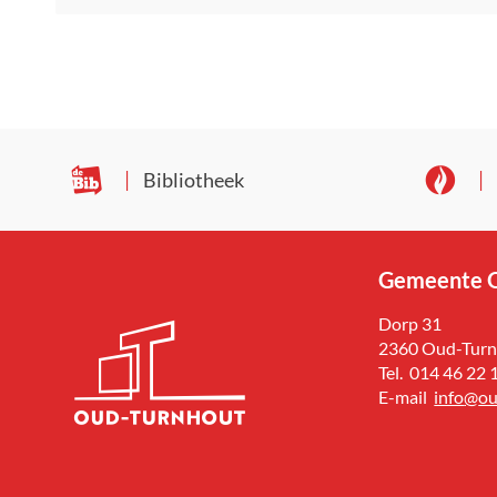
Djoelen
Bibliotheek
Gemeente O
Adres
Dorp 31
,
2360
Oud-Turn
Tel.
014 46 22 
E-
info
@
ou
mail