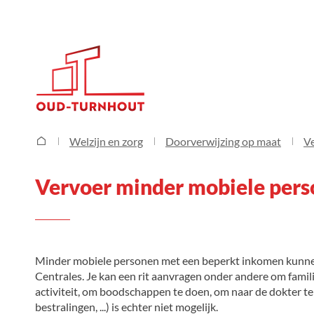
Gemeente
Oud-
Turnhout
Vervoer minder mobiele personen
Welzijn en zorg
Doorverwijzing op maat
Ve
Startpagina
Vervoer minder mobiele per
Inhoud
Minder mobiele personen met een beperkt inkomen kunne
Centrales. Je kan een rit aanvragen onder andere om famil
activiteit, om boodschappen te doen, om naar de dokter te g
bestralingen, ...) is echter niet mogelijk.