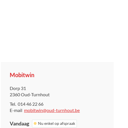
Contact
Mobitwin
Adres
Dorp 31
,
2360
Oud-Turnhout
Tel.
014 46 22 66
E-
mobitwin
@
oud-turnhout.be
mail
Vandaag
Nu enkel op afspraak