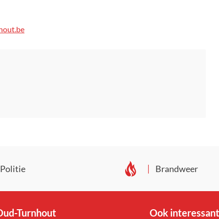
hout.be
Politie
Brandweer
ud-Turnhout
Ook interessan