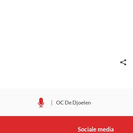
Deel
deze
pagin
OC De Djoelen
t
Sociale media