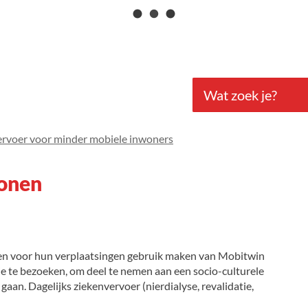
Naar
inhoud
Wat
zoek
je?
rvoer voor minder mobiele inwoners
sonen
n voor hun verplaatsingen gebruik maken van Mobitwin
ie te bezoeken, om deel te nemen aan een socio-culturele
aan. Dagelijks ziekenvervoer (nierdialyse, revalidatie,