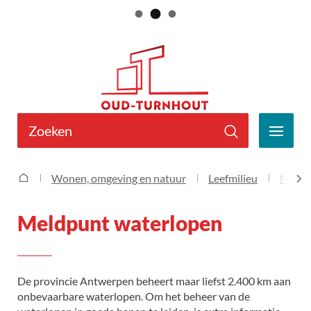
Naar
Gemeente
inhoud
Oud-
Turnhout
Wat
zoek
MEN
je?
Zoeken
Meldpunt waterlopen
Wonen, omgeving en natuur
Leefmilieu
Natuu
Startpagina
scro
Meldpunt waterlopen
naa
link
De provincie Antwerpen beheert maar liefst 2.400 km aan
onbevaarbare waterlopen. Om het beheer van de