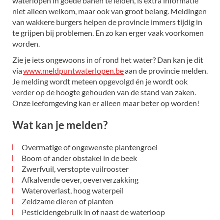
waterlopen in goede banen te leiden, is extra informatie
niet alleen welkom, maar ook van groot belang. Meldingen
van wakkere burgers helpen de provincie immers tijdig in
te grijpen bij problemen. En zo kan erger vaak voorkomen
worden.
Zie je iets ongewoons in of rond het water? Dan kan je dit
via
www.meldpuntwaterlopen.be
aan de provincie melden.
Je melding wordt meteen opgevolgd én je wordt ook
verder op de hoogte gehouden van de stand van zaken.
Onze leefomgeving kan er alleen maar beter op worden!
Wat kan je melden?
Overmatige of ongewenste plantengroei
Boom of ander obstakel in de beek
Zwerfvuil, verstopte vuilrooster
Afkalvende oever, oeververzakking
Wateroverlast, hoog waterpeil
Zeldzame dieren of planten
Pesticidengebruik in of naast de waterloop