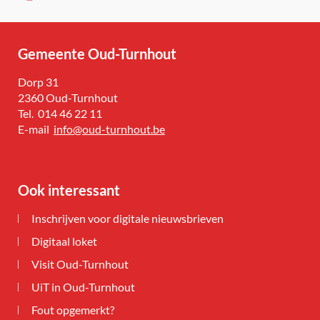
Gemeente Oud-Turnhout
Adres
Dorp 31
,
2360
Oud-Turnhout
Tel.
014 46 22 11
E-
info
@
oud-turnhout.be
mail
Ook interessant
Inschrijven voor digitale nieuwsbrieven
Digitaal loket
Visit Oud-Turnhout
UiT in Oud-Turnhout
Fout opgemerkt?