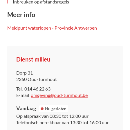
Inbreuken op afstandsregels
Meer info
Meldpunt waterlopen - Provincie Antwerpen
Contact
Dienst milieu
Adres
Dorp 31
,
2360
Oud-Turnhout
Tel.
014 46 22 63
E-
omgeving
@
oud-turnhout.be
mail
Vandaag
Nu gesloten
Op afspraak van
08:30
tot
12:00
uur
Telefonisch bereikbaar van
13:30
tot
16:00
uur