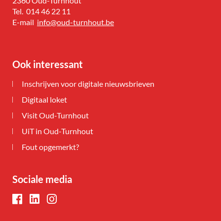
2360
Oud-Turnhout
Tel.
014 46 22 11
E-
info
@
oud-turnhout.be
mail
Ook interessant
Inschrijven voor digitale nieuwsbrieven
Digitaal loket
Visit Oud-Turnhout
UiT in Oud-Turnhout
Fout opgemerkt?
Sociale media
Facebook
LinkedIn
Instagram