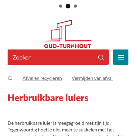
Naar
Gemeente
inhoud
Oud-
Turnhout
Wat
zoek
MEN
je?
Zoeken
Herbruikbare luiers
Afval en recycleren
Vermijden van afval
Startpagina
Herbruikbare luiers
De herbruikbare luier is meegegroeid met zijn tijd.
Tegenwoordig hoef je niet meer te sukkelen met het