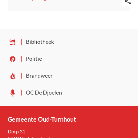
Deel
deze
pagin
Bibliotheek
Politie
Brandweer
OC De Djoelen
Gemeente Oud-Turnhout
Adres
Dorp 31
,