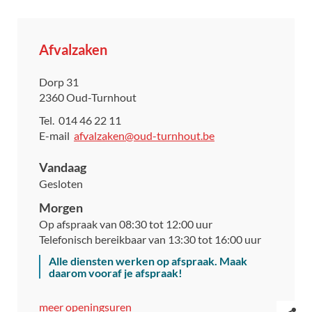
Contact
Afvalzaken
Adres
Dorp 31
,
2360
Oud-Turnhout
Tel.
014 46 22 11
E-
afvalzaken
@
oud-turnhout.be
mail
Vandaag
Gesloten
Morgen
Op afspraak van
08:30
tot
12:00
uur
Telefonisch bereikbaar van
13:30
tot
16:00
uur
Alle diensten werken op afspraak. Maak
daarom vooraf je afspraak!
Afvalzaken
meer openingsuren