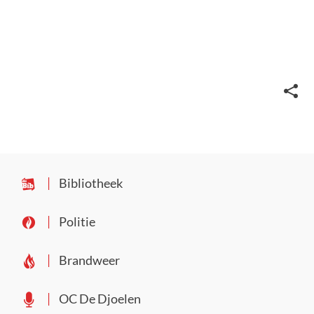
Deel
deze
pagin
Bibliotheek
Politie
Brandweer
OC De Djoelen