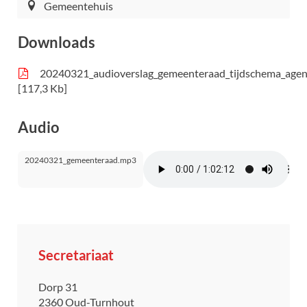
Gemeentehuis
Downloads
20240321_audioverslag_gemeenteraad_tijdschema_age
117,3 Kb
Audio
20240321_gemeenteraad.mp3
Contact
Secretariaat
Adres
Dorp 31
,
2360
Oud-Turnhout