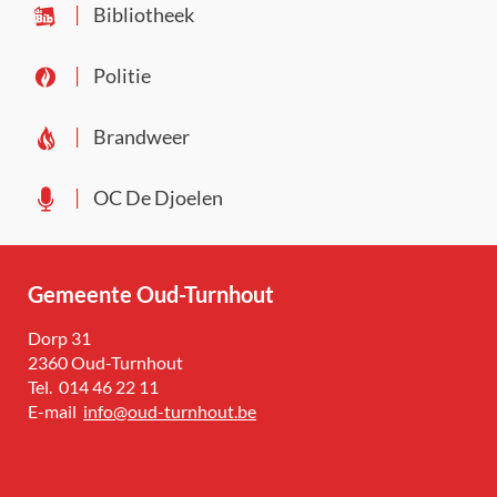
Bibliotheek
Politie
Brandweer
OC De Djoelen
Gemeente Oud-Turnhout
Adres
Dorp 31
,
2360
Oud-Turnhout
Tel.
014 46 22 11
E-
info
@
oud-turnhout.be
mail