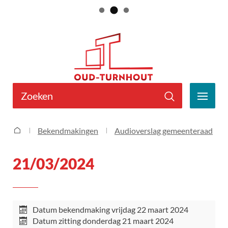
Naar
Gemeente
inhoud
Oud-
Turnhout
Wat
zoek
MEN
je?
Zoeken
21/03/2024
Bekendmakingen
Audioverslag gemeenteraad
Startpagina
21/03/2024
Datum bekendmaking
vrijdag 22 maart 2024
Datum zitting
donderdag 21 maart 2024