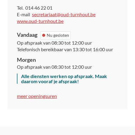
Tel.
014 46 22 01
E-
secretariaat
@
oud-turnhout.be
mail
Website
www.oud-turnhout.be
Vandaag
Nu gesloten
Op afspraak van
08:30
tot
12:00
uur
Telefonisch bereikbaar van
13:30
tot
16:00
uur
Morgen
Op afspraak van
08:30
tot
12:00
uur
Alle diensten werken op afspraak. Maak
daarom vooraf je afspraak!
Secretariaat
meer openingsuren